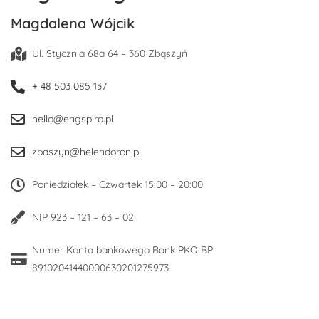
Magdalena Wójcik
Ul. Stycznia 68a 64 – 360 Zbąszyń
+ 48 503 085 137
hello@engspiro.pl
zbaszyn@helendoron.pl
Poniedziałek – Czwartek 15:00 – 20:00
NIP 923 – 121 – 63 – 02
Numer Konta bankowego Bank PKO BP
89102041440000630201275973