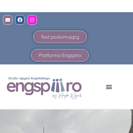
Test poziomujący
Platforma Engspiro
Strona główna
Angielski dla firm